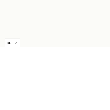
EN
Notes de dégustation